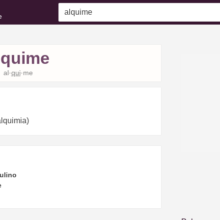
e
lquime
al·
qui
·me
alquimia)
ulino
e