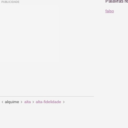
Palavras r
falso
alquime
alta
alta-fidelidade