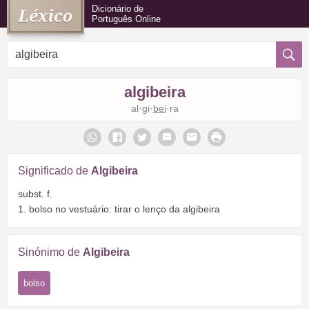
Dicionário de
Português Online
algibeira
al·gi·
bei
·ra
Significado de
Algibeira
subst. f.
1. bolso no vestuário: tirar o lenço da algibeira
Sinónimo de
Algibeira
bolso