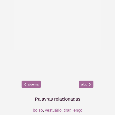
algema
algo
Palavras relacionadas
bolso
,
vestuário
,
tirar
,
lenço