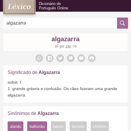
Dicionário de
Português Online
algazarra
al·ga·
zar
·ra
Significado de
Algazarra
subst. f.
1. grande gritaria e confusão: Os cães fizeram uma grande
algazarra.
Sinónimos de
Algazarra
alarido
,
balbúrdia
,
banzé
,
berreiro
,
chinfrim
,