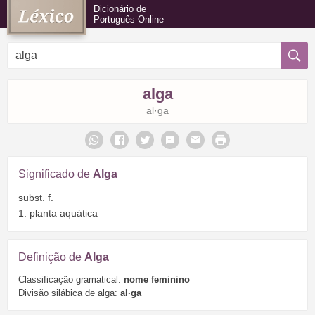
Dicionário de
Português Online
alga
al
·ga
Significado de
Alga
subst. f.
1. planta aquática
Definição de
Alga
Classificação gramatical:
nome feminino
Divisão silábica de alga:
al
·ga