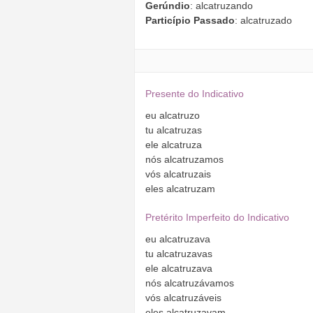
Gerúndio
: alcatruzando
Particípio Passado
: alcatruzado
Presente do Indicativo
eu
alcatruzo
tu
alcatruzas
ele
alcatruza
nós
alcatruzamos
vós
alcatruzais
eles
alcatruzam
Pretérito Imperfeito do Indicativo
eu
alcatruzava
tu
alcatruzavas
ele
alcatruzava
nós
alcatruzávamos
vós
alcatruzáveis
eles
alcatruzavam