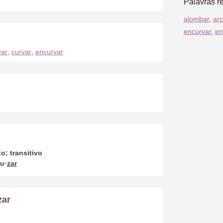
Palavras r
alombar
,
arc
encurvar
,
en
var
,
curvar
,
encurvar
o; transitivo
ru·
zar
zar