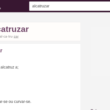
e
catruzar
al·ca·tru·
zar
r
alcatruz a;
ar-se ou curvar-se.