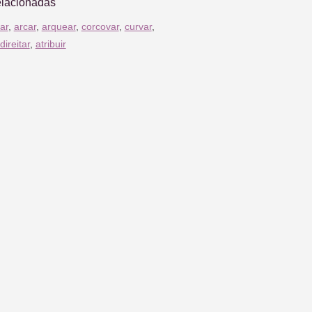
elacionadas
ar
,
arcar
,
arquear
,
corcovar
,
curvar
,
direitar
,
atribuir