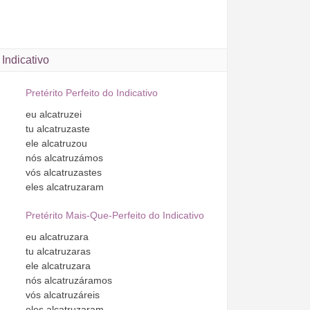
Indicativo
Pretérito Perfeito do Indicativo
eu
alcatruzei
tu
alcatruzaste
ele
alcatruzou
nós
alcatruzámos
vós
alcatruzastes
eles
alcatruzaram
Pretérito Mais-Que-Perfeito do Indicativo
eu
alcatruzara
tu
alcatruzaras
ele
alcatruzara
nós
alcatruzáramos
vós
alcatruzáreis
eles
alcatruzaram