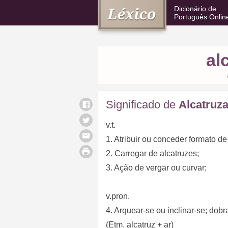
Dicionário de
Português Onlin
al
Significado de
Alcatruza
v.t.
1. Atribuir ou conceder formato de 
2. Carregar de alcatruzes;
3. Ação de vergar ou curvar;
v.pron.
4. Arquear-se ou inclinar-se; dobr
(Etm. alcatruz + ar)