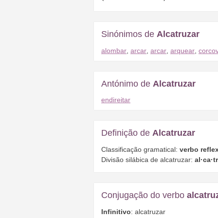
Sinónimos de
Alcatruzar
alombar
,
arcar
,
arcar
,
arquear
,
corco
Antónimo de
Alcatruzar
endireitar
Definição de
Alcatruzar
Classificação gramatical:
verbo reflex
Divisão silábica de alcatruzar:
al·ca·t
Conjugação do verbo
alcatru
Infinitivo
: alcatruzar