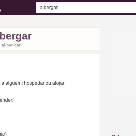
e
lbergar
al·ber·
gar
e a alguém; hospedar ou alojar;
ender;
uar)