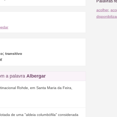
Palavras r
acolher
,
aco
disponibiliza
pedar
o; transitivo
ar
m a palavra
Albergar
ltinacional Rohde, em Santa Maria da Feira,
dotada de uma "aldeia columbófila" considerada