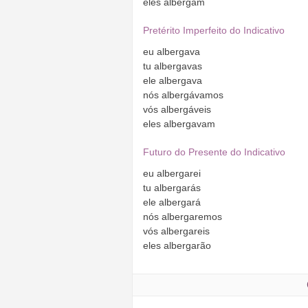
eles
albergam
Pretérito Imperfeito do Indicativo
eu
albergava
tu
albergavas
ele
albergava
nós
albergávamos
vós
albergáveis
eles
albergavam
Futuro do Presente do Indicativo
eu
albergarei
tu
albergarás
ele
albergará
nós
albergaremos
vós
albergareis
eles
albergarão