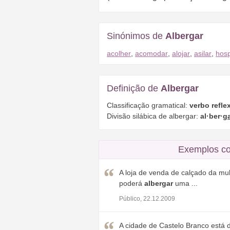
Sinónimos de
Albergar
acolher
,
acomodar
,
alojar
,
asilar
,
hos
Definição de
Albergar
Classificação gramatical:
verbo reflex
Divisão silábica de albergar:
al·ber·
g
Exemplos co
A loja de venda de calçado da mu
poderá
albergar
uma ...
Público, 22.12.2009
A cidade de Castelo Branco está 