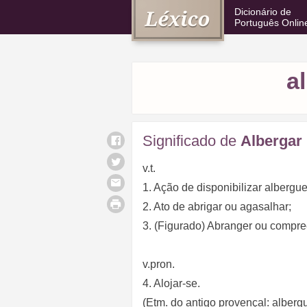
Dicionário de
Português Onlin
a
Significado de
Albergar
v.t.
1. Ação de disponibilizar albergu
2. Ato de abrigar ou agasalhar;
3. (Figurado) Abranger ou compre
v.pron.
4. Alojar-se.
(Etm. do antigo provençal: alberg