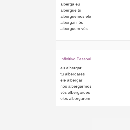
alberga
eu
albergue
tu
alberguemos
ele
albergai
nós
alberguem
vós
Infinitivo Pessoal
eu
albergar
tu
albergares
ele
albergar
nós
albergarmos
vós
albergardes
eles
albergarem