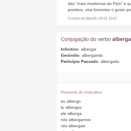
das "mais modernas do País" e q
pombos, visa fomentar o gosto pel
Correio da Manhã, 09.01.2010
Conjugação do verbo
alberga
Infinitivo
: albergar
Gerúndio
: albergando
Particípio Passado
: albergado
Presente do Indicativo
eu
albergo
tu
albergas
ele
alberga
nós
albergamos
vós
albergais