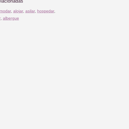
elacionadas
modar
,
alojar
,
asilar
,
hospedar
,
r
,
albergue