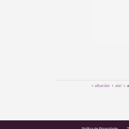
albardar
ala!
a
Política de Privacidade
T