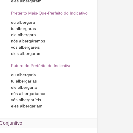
eles
albergaram
Pretérito Mais-Que-Perfeito do Indicativo
eu
albergara
tu
albergaras
ele
albergara
nós
albergáramos
vós
albergáreis
eles
albergaram
Futuro do Pretérito do Indicativo
eu
albergaria
tu
albergarias
ele
albergaria
nós
albergaríamos
vós
albergaríeis
eles
albergariam
Conjuntivo