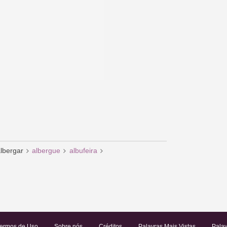
lbergar
albergue
albufeira
ermos de Uso
Sobre nós
Créditos
Palavras Mais Vistas
Palav