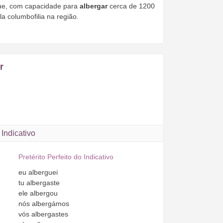
ue, com capacidade para
albergar
cerca de 1200
a columbofilia na região.
r
Indicativo
Pretérito Perfeito do Indicativo
eu
alberguei
tu
albergaste
ele
albergou
nós
albergámos
vós
albergastes