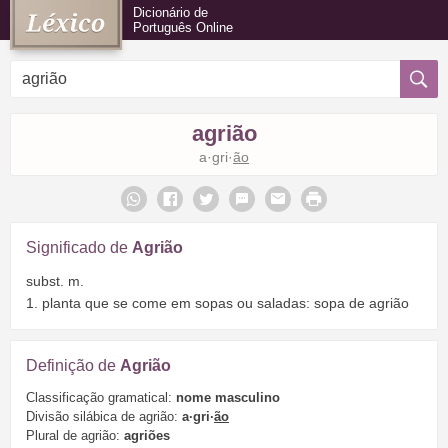
Dicionário de
Português Online
agrião
a·gri·
ão
Significado de
Agrião
subst. m.
1. planta que se come em sopas ou saladas: sopa de agrião
Definição de
Agrião
Classificação gramatical:
nome masculino
Divisão silábica de agrião:
a·gri·
ão
Plural de agrião:
agriões