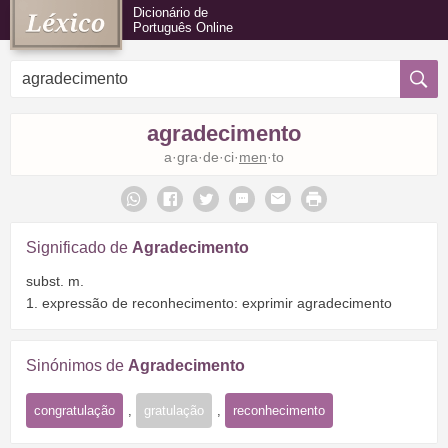
Dicionário de
Português Online
agradecimento
a·gra·de·ci·
men
·to
Significado de
Agradecimento
subst. m.
1. expressão de reconhecimento: exprimir agradecimento
Sinónimos de
Agradecimento
congratulação
,
gratulação
,
reconhecimento