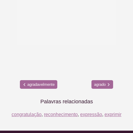
agradavelmente
agrado
Palavras relacionadas
congratulação
,
reconhecimento
,
expressão
,
exprimir