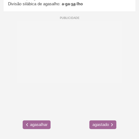
Divisão silábica de agasalho:
a·ga·
sa
·lho
agasalhar
agastado