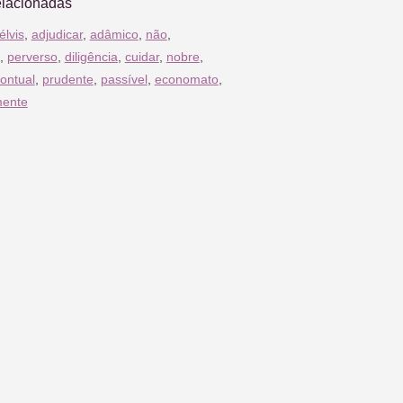
elacionadas
élvis
,
adjudicar
,
adâmico
,
não
,
,
perverso
,
diligência
,
cuidar
,
nobre
,
ontual
,
prudente
,
passível
,
economato
,
mente