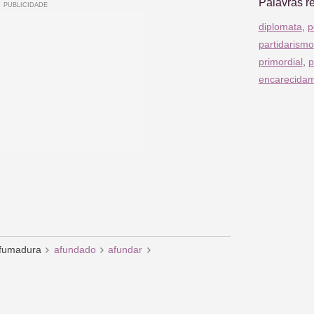
Palavras r
diplomata
,
p
partidarismo
primordial
,
p
encarecida
fumadura
afundado
afundar