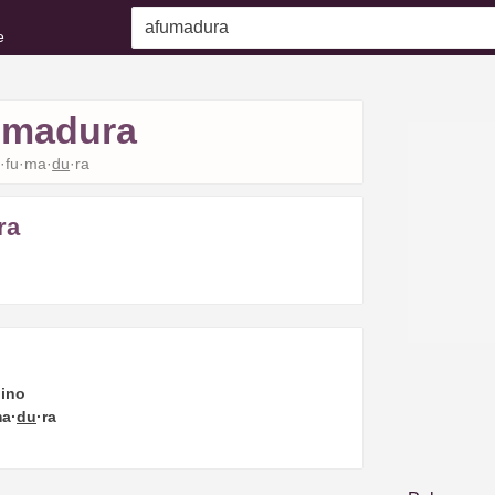
e
umadura
·fu·ma·
du
·ra
ra
ino
ma·
du
·ra