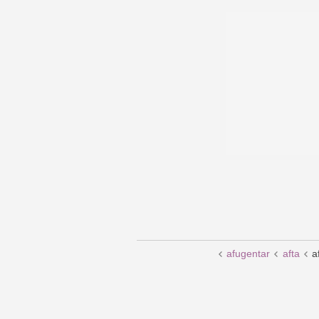
afugentar
afta
a