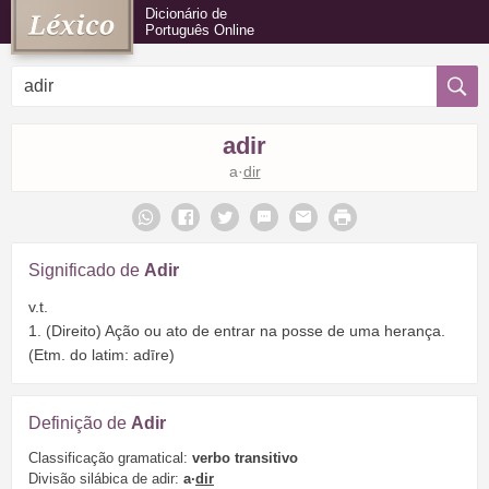
Dicionário de
Português Online
adir
a·
dir
Significado de
Adir
v.t.
1. (Direito) Ação ou ato de entrar na posse de uma herança.
(Etm. do latim: adīre)
Definição de
Adir
Classificação gramatical:
verbo transitivo
Divisão silábica de adir:
a·
dir