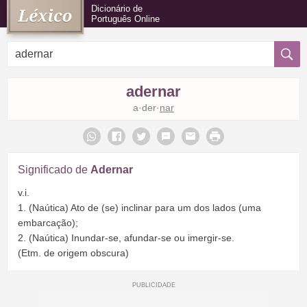
Dicionário de
Português Online
adernar
a·der·
nar
Significado de
Adernar
v.i.
1. (Naútica) Ato de (se) inclinar para um dos lados (uma
embarcação);
2. (Naútica) Inundar-se, afundar-se ou imergir-se.
(Etm. de origem obscura)