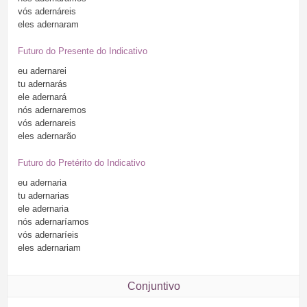
vós
adernáreis
eles
adernaram
Futuro do Presente do Indicativo
eu
adernarei
tu
adernarás
ele
adernará
nós
adernaremos
vós
adernareis
eles
adernarão
Futuro do Pretérito do Indicativo
eu
adernaria
tu
adernarias
ele
adernaria
nós
adernaríamos
vós
adernaríeis
eles
adernariam
Conjuntivo