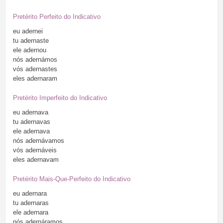
Pretérito Perfeito do Indicativo
eu
adernei
tu
adernaste
ele
adernou
nós
adernámos
vós
adernastes
eles
adernaram
Pretérito Imperfeito do Indicativo
eu
adernava
tu
adernavas
ele
adernava
nós
adernávamos
vós
adernáveis
eles
adernavam
Pretérito Mais-Que-Perfeito do Indicativo
eu
adernara
tu
adernaras
ele
adernara
nós
adernáramos