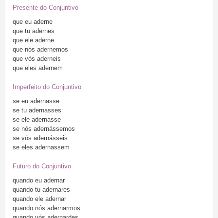
Presente do Conjuntivo
que
eu
aderne
que
tu
adernes
que
ele
aderne
que
nós
adernemos
que
vós
aderneis
que
eles
adernem
Imperfeito do Conjuntivo
se
eu
adernasse
se
tu
adernasses
se
ele
adernasse
se
nós
adernássemos
se
vós
adernásseis
se
eles
adernassem
Futuro do Conjuntivo
quando
eu
adernar
quando
tu
adernares
quando
ele
adernar
quando
nós
adernarmos
quando
vós
adernardes