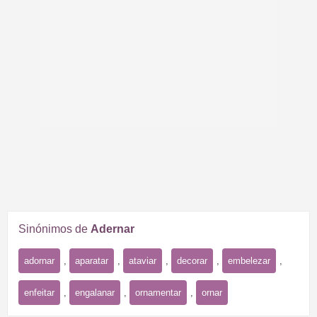
Sinónimos de
Adernar
adornar
,
aparatar
,
ataviar
,
decorar
,
embelezar
,
enfeitar
,
engalanar
,
ornamentar
,
ornar