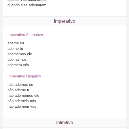
quando
eles
adernarem
Imperativo
Imperativo Afirmativo
aderna
eu
aderne
tu
adernemos
ele
adernai
nós
adernem
vós
Imperativo Negativo
não
adernes
eu
não
aderne
tu
não
adernemos
ele
não
aderneis
nós
não
adernem
vós
Infinitivo