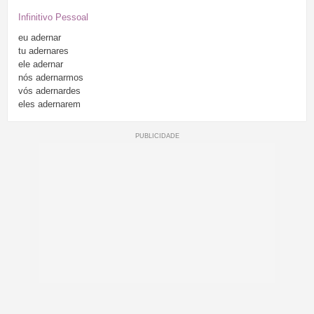
Infinitivo Pessoal
eu
adernar
tu
adernares
ele
adernar
nós
adernarmos
vós
adernardes
eles
adernarem