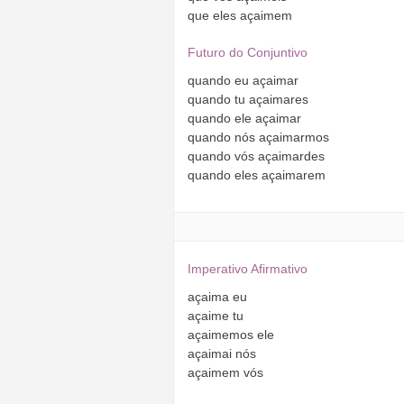
que
eles
açaimem
Futuro do Conjuntivo
quando
eu
açaimar
quando
tu
açaimares
quando
ele
açaimar
quando
nós
açaimarmos
quando
vós
açaimardes
quando
eles
açaimarem
Imperativo Afirmativo
açaima
eu
açaime
tu
açaimemos
ele
açaimai
nós
açaimem
vós