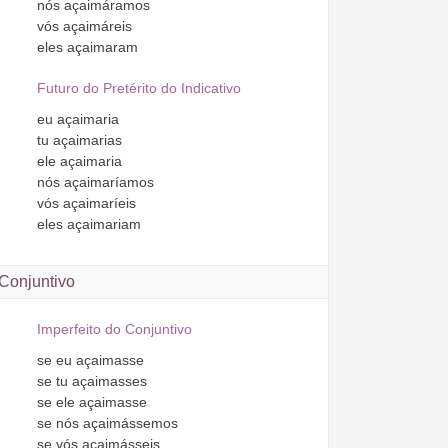
nós
açaimáramos
vós
açaimáreis
eles
açaimaram
Futuro do Pretérito do Indicativo
eu
açaimaria
tu
açaimarias
ele
açaimaria
nós
açaimaríamos
vós
açaimaríeis
eles
açaimariam
Conjuntivo
Imperfeito do Conjuntivo
se
eu
açaimasse
se
tu
açaimasses
se
ele
açaimasse
se
nós
açaimássemos
se
vós
açaimásseis