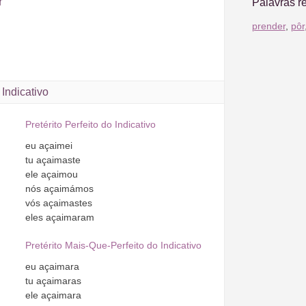
r
Palavras r
prender
,
pôr
Indicativo
Pretérito Perfeito do Indicativo
eu
açaimei
tu
açaimaste
ele
açaimou
nós
açaimámos
vós
açaimastes
eles
açaimaram
Pretérito Mais-Que-Perfeito do Indicativo
eu
açaimara
tu
açaimaras
ele
açaimara