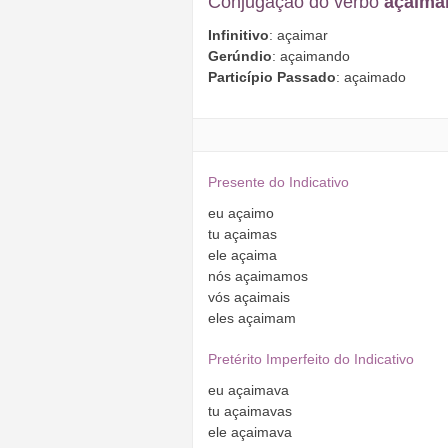
Conjugação do verbo
açaima
Infinitivo
: açaimar
Gerúndio
: açaimando
Particípio Passado
: açaimado
Presente do Indicativo
eu
açaimo
tu
açaimas
ele
açaima
nós
açaimamos
vós
açaimais
eles
açaimam
Pretérito Imperfeito do Indicativo
eu
açaimava
tu
açaimavas
ele
açaimava