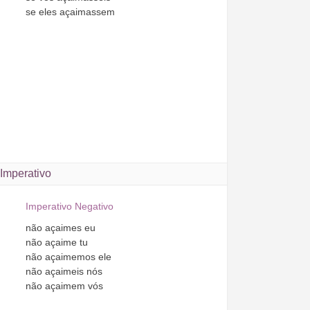
se
eles
açaimassem
Imperativo
Imperativo Negativo
não
açaimes
eu
não
açaime
tu
não
açaimemos
ele
não
açaimeis
nós
não
açaimem
vós