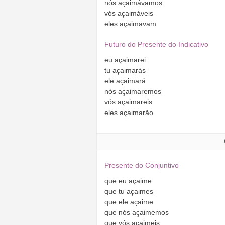
nós
açaimávamos
vós
açaimáveis
eles
açaimavam
Futuro do Presente do Indicativo
eu
açaimarei
tu
açaimarás
ele
açaimará
nós
açaimaremos
vós
açaimareis
eles
açaimarão
Presente do Conjuntivo
que
eu
açaime
que
tu
açaimes
que
ele
açaime
que
nós
açaimemos
que
vós
açaimeis