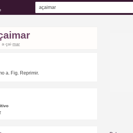
e
çaimar
a·çai·
mar
o a. Fig. Reprimir.
itivo
r