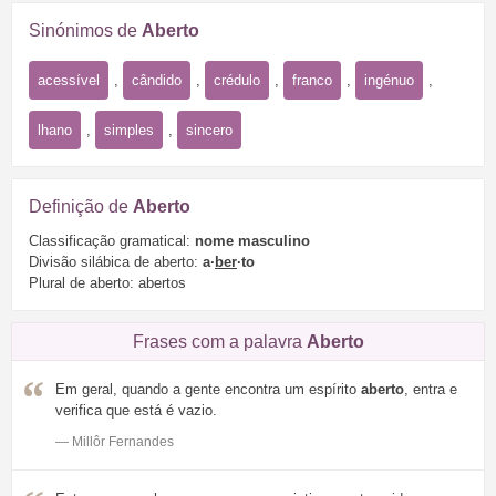
Sinónimos de
Aberto
acessível
,
cândido
,
crédulo
,
franco
,
ingénuo
,
lhano
,
simples
,
sincero
Definição de
Aberto
Classificação gramatical:
nome masculino
Divisão silábica de aberto:
a·
ber
·to
Plural de aberto: abertos
Frases com a palavra
Aberto
Em geral, quando a gente encontra um espírito
aberto
, entra e
verifica que está é vazio.
— Millôr Fernandes