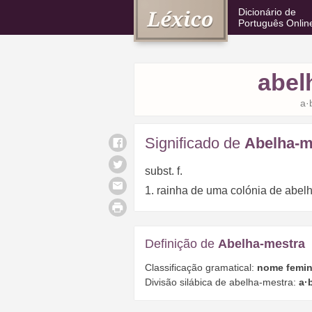
Dicionário de
Português Onlin
abel
a·
Significado de
Abelha-m
subst. f.
1. rainha de uma colónia de abel
Definição de
Abelha-mestra
Classificação gramatical:
nome femin
Divisão silábica de abelha-mestra:
a·