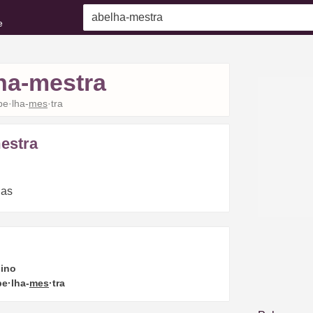
e
ha-mestra
be·lha-
mes
·tra
estra
has
ino
be·lha-
mes
·tra