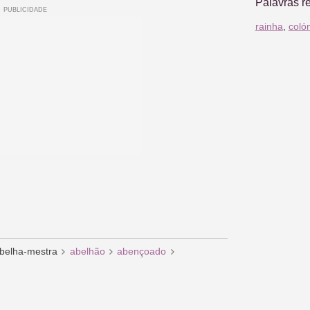
Palavras r
rainha
,
coló
belha-mestra
abelhão
abençoado